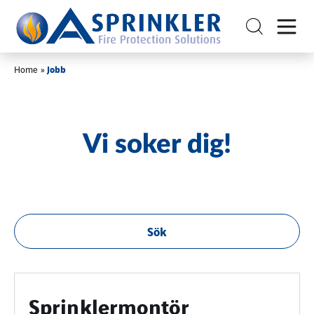
Jobb
Home
»
Vi soker dig!
Sök
Sprinklermontör