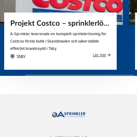
Projekt Cederhusen – flerbostadshus i massivträ
A‑Sprinkler säkrade Cederhusen i Hagastaden med
våtrörssystem enligt SS‑EN 12845/SBF 120:8 – cirka
1 500 sprinkler i Stockholms träprojekt.
Läs mer
SOLNA