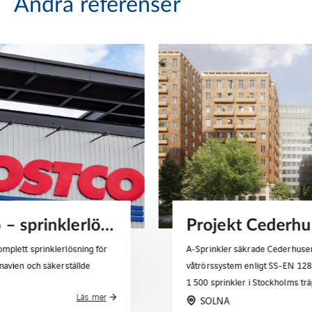
Andra referenser
Projekt Cederhusen – flerbostadshus i massivträ
A‑Sprinkler säkrade Cederhusen i Hagastaden med
våtrörssystem enligt SS‑EN 12845/SBF 120:8 – cirka
1 500 sprinkler i Stockholms träprojekt.
Läs mer
SOLNA