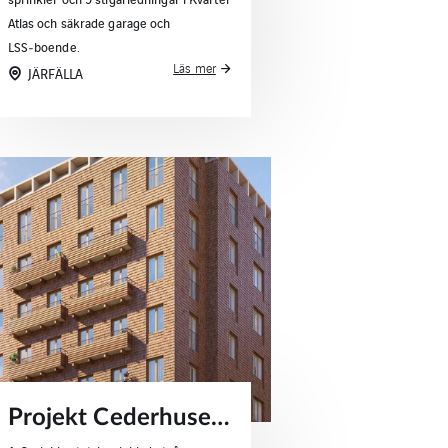
Atlas och säkrade garage och
LSS‑boende.
Läs mer
JÄRFÄLLA
Projekt Cederhusen – sprinklerlösningar för flerbostadshus