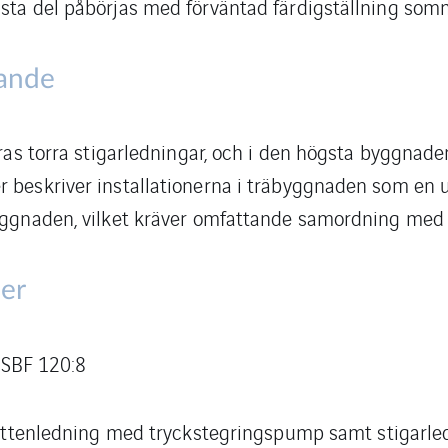
ästa del påbörjas med förväntad färdigställning so
ande
eras torra stigarledningar, och i den högsta byggnade
r beskriver installationerna i träbyggnaden som en 
byggnaden, vilket kräver omfattande samordning med 
ner
SBF 120:8
tenledning med tryckstegringspump samt stigarl