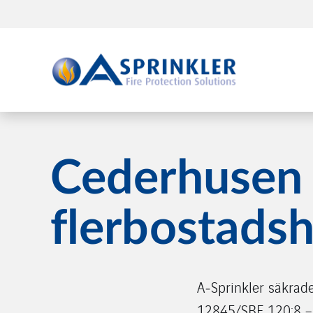
Cederhusen 
flerbostadsh
A‑Sprinkler säkrad
12845/SBF 120:8 – c