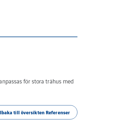
t anpassas för stora trähus med
llbaka till översikten Referenser