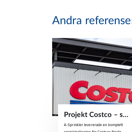
Andra referense
Projekt Costco – sprinklerlösningar för handelsbyggnader
A‑Sprinkler levererade en komplett
sprinklerlösning för Costcos första