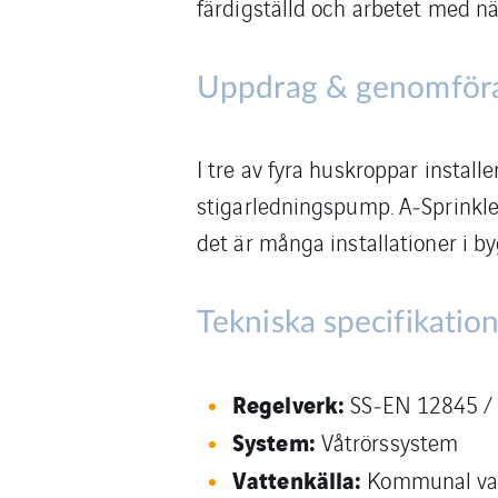
färdigställd och arbetet med n
Uppdrag & genomför
I tre av fyra huskroppar install
stigarledningspump. A‑Sprinkle
det är många installationer i 
Tekniska specifikatio
Regelverk:
SS‑EN 12845 / 
System:
Våtrörssystem
Vattenkälla:
Kommunal vat