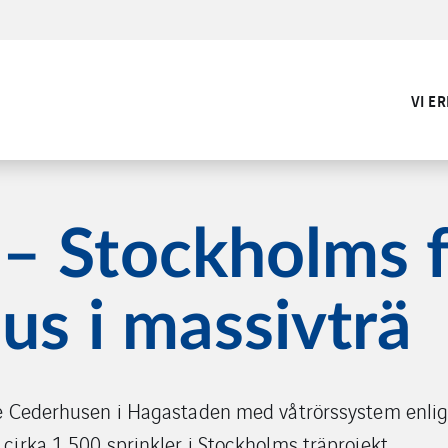
VI E
– Stockholms f
us i massivträ
e Cederhusen i Hagastaden med våtrörssystem enli
irka 1 500 sprinkler i Stockholms träprojekt.