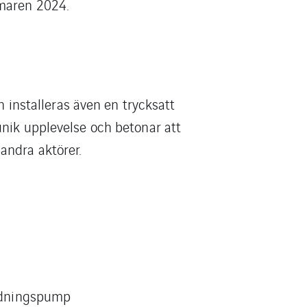
mmaren 2024.
n installeras även en trycksatt
unik upplevelse och betonar att
andra aktörer.
edningspump