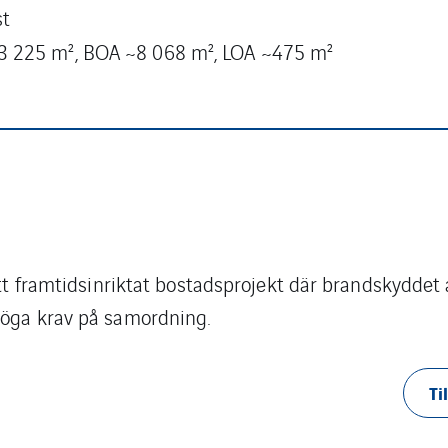
st
3 225 m², BOA ~8 068 m², LOA ~475 m²
 ett framtidsinriktat bostadsprojekt där brandskydde
höga krav på samordning.
Ti