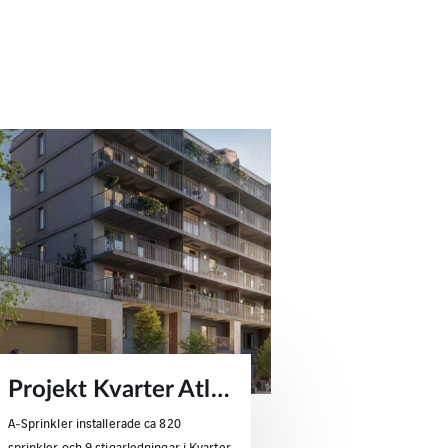
Projekt Kvarter Atlas – sprinklerlösningar för bostäder & lokaler
A‑Sprinkler installerade ca 820
sprinkler och 9 stigarledningar i Kvarter