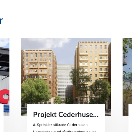
r
Projekt Cederhusen – flerbostadshus i massivträ
A‑Sprinkler säkrade Cederhusen i
Hagastaden med våtrörssystem enligt