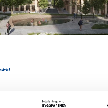
ssivträ
Totalentreprenör:
BYGGPARTNER