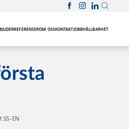
RBJUDER
REFERENSER
OM OSS
KONTAKT
JOBB
HÅLLBARHET
örsta
gt SS‑EN