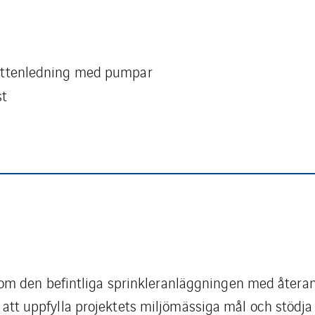
ttenledning med pumpar
st
m den befintliga sprinkleranläggningen med återan
ill att uppfylla projektets miljömässiga mål och stöd