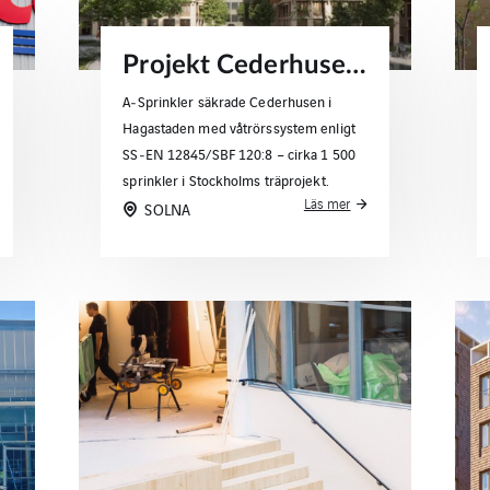
Projekt Cederhusen – flerbostadshus i massivträ
A‑Sprinkler säkrade Cederhusen i
Hagastaden med våtrörssystem enligt
SS‑EN 12845/SBF 120:8 – cirka 1 500
sprinkler i Stockholms träprojekt.
Läs mer
SOLNA