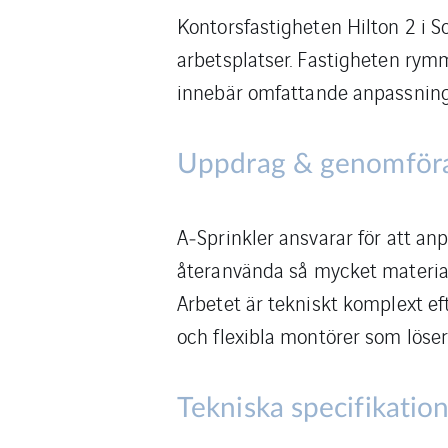
Kontorsfastigheten Hilton 2 i 
arbetsplatser. Fastigheten rym
innebär omfattande anpassninga
Uppdrag & genomför
A‑Sprinkler ansvarar för att a
återanvända så mycket material
Arbetet är tekniskt komplext eft
och flexibla montörer som löse
Tekniska specifikatio