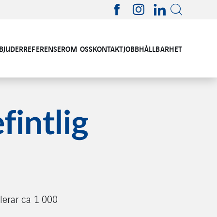
RBJUDER
REFERENSER
OM OSS
KONTAKT
JOBB
HÅLLBARHET
fintlig
lerar ca 1 000