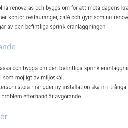
Solna renoveras och byggs om för att möta dagens kr
mer kontor, restauranger, café och gym som nu renov
r av den befintliga sprinkleranläggningen.
ande
npassa och bygga om den befintliga sprinkleranläggn
 som möjligt av miljöskäl.
ersom stora mängder ny installation ska in i trånga 
r problem efterhand är avgörande.
ner