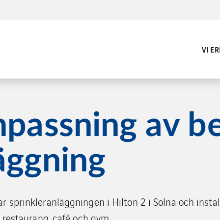
VI E
npassning av be
äggning
r sprinkleranläggningen i Hilton 2 i Solna och instal
r, restaurang, café och gym.