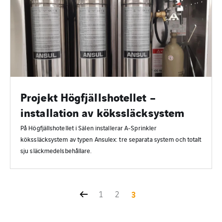
Projekt Högfjällshotellet –
installation av kökssläcksystem
På Högfjällshotellet i Sälen installerar A‑Sprinkler
kökssläcksystem av typen Ansulex: tre separata system och totalt
sju släckmedelsbehållare.
1
2
3